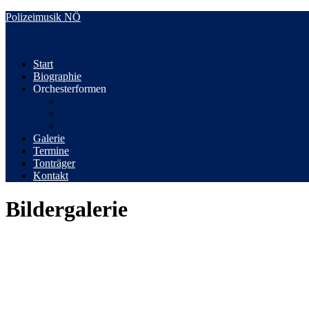
Zum
Polizeimusik NÖ
Inhalt
Menü
springen
Start
Biographie
Orchesterformen
Orchester
Big Band
Ensembles
Galerie
Termine
Tonträger
Kontakt
Bildergalerie