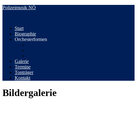
Zum
Polizeimusik NÖ
Inhalt
Menü
springen
Start
Biographie
Orchesterformen
Orchester
Big Band
Ensembles
Galerie
Termine
Tonträger
Kontakt
Bildergalerie