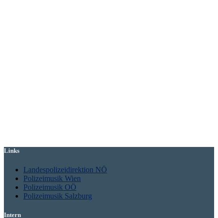
Links
Landespolizeidirektion NÖ
Polizeimusik Wien
Polizeimusik OÖ
Polizeimusik Salzburg
Intern