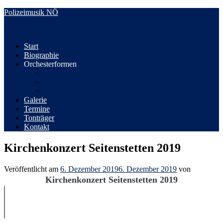
Zum
Polizeimusik NÖ
Inhalt
Menü
springen
Start
Biographie
Orchesterformen
Orchester
Big Band
Ensembles
Galerie
Termine
Tonträger
Kontakt
Kirchenkonzert Seitenstetten 2019
Veröffentlicht am
6. Dezember 2019
6. Dezember 2019
von
Kirchenkonzert Seitenstetten 2019