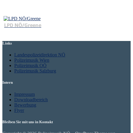
LPD NÖ/Greene
Links
Landespolizeidirektion NÖ
Polizeimusik Wien
Polizeimusik OÖ
Polizeimusik Salzburg
Intern
Impressum
Downloadbereich
Bewerbung
Flyer
Bleiben Sie mit uns in Kontakt