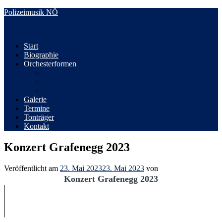
Zum
Polizeimusik NÖ
Inhalt
Menü
springen
Start
Biographie
Orchesterformen
Orchester
Big Band
Ensembles
Galerie
Termine
Tonträger
Kontakt
Konzert Grafenegg 2023
Veröffentlicht am
23. Mai 2023
23. Mai 2023
von
Konzert Grafenegg 2023