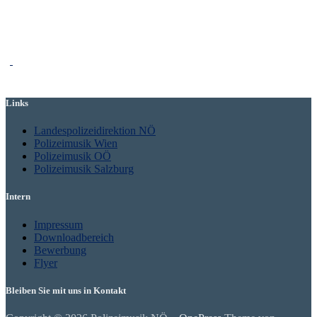
Links
Landespolizeidirektion NÖ
Polizeimusik Wien
Polizeimusik OÖ
Polizeimusik Salzburg
Intern
Impressum
Downloadbereich
Bewerbung
Flyer
Bleiben Sie mit uns in Kontakt