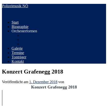
Zum
Polizeimusik NÖ
Inhalt
Menü
springen
Start
Biographie
Orchesterformen
Orchester
Big Band
Ensembles
Galerie
Termine
Tonträger
Kontakt
Konzert Grafenegg 2018
Veröffentlicht am
1. Dezember 2018
von
Konzert Grafenegg 2018